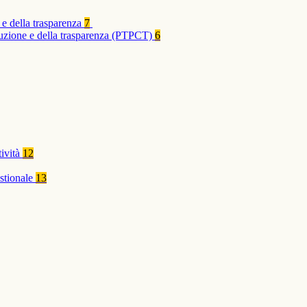
 e della trasparenza
7
rruzione e della trasparenza (PTPCT)
6
tività
12
stionale
13