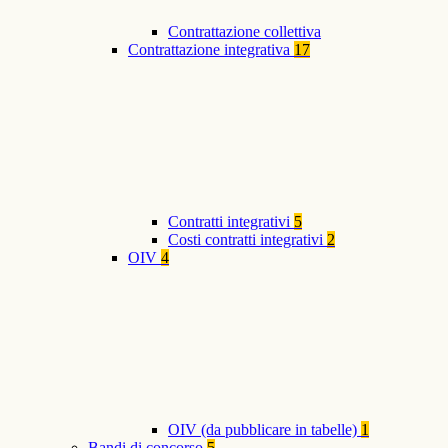
Contrattazione collettiva
Contrattazione integrativa
17
Contratti integrativi
5
Costi contratti integrativi
2
OIV
4
OIV (da pubblicare in tabelle)
1
Bandi di concorso
5