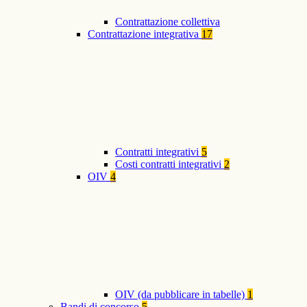
Contrattazione collettiva
Contrattazione integrativa
17
Contratti integrativi
5
Costi contratti integrativi
2
OIV
4
OIV (da pubblicare in tabelle)
1
Bandi di concorso
5