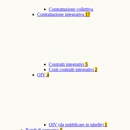
Contrattazione collettiva
Contrattazione integrativa
17
Contratti integrativi
5
Costi contratti integrativi
2
OIV
4
OIV (da pubblicare in tabelle)
1
Bandi di concorso
5