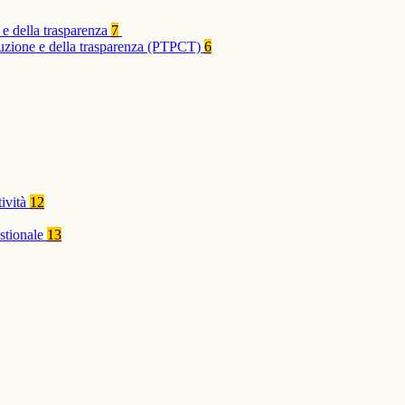
 e della trasparenza
7
rruzione e della trasparenza (PTPCT)
6
tività
12
stionale
13