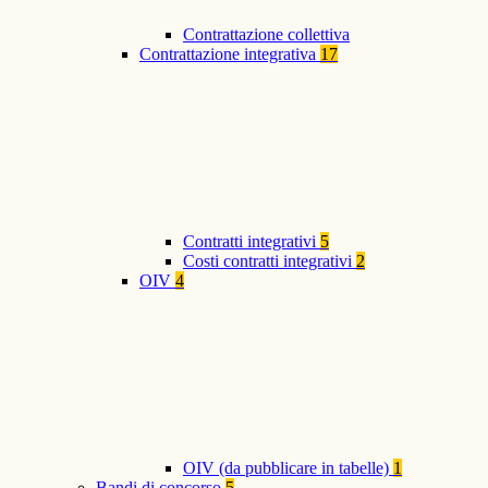
Contrattazione collettiva
Contrattazione integrativa
17
Contratti integrativi
5
Costi contratti integrativi
2
OIV
4
OIV (da pubblicare in tabelle)
1
Bandi di concorso
5