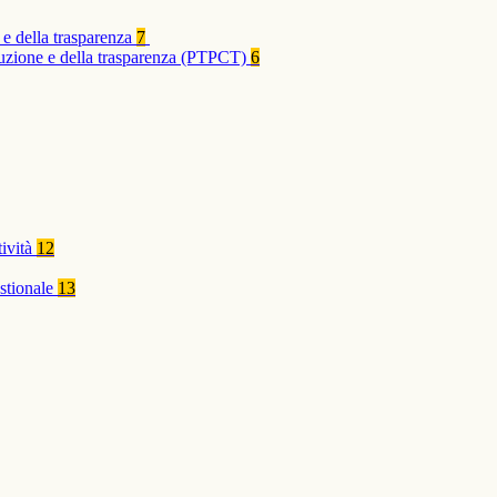
 e della trasparenza
7
rruzione e della trasparenza (PTPCT)
6
tività
12
stionale
13