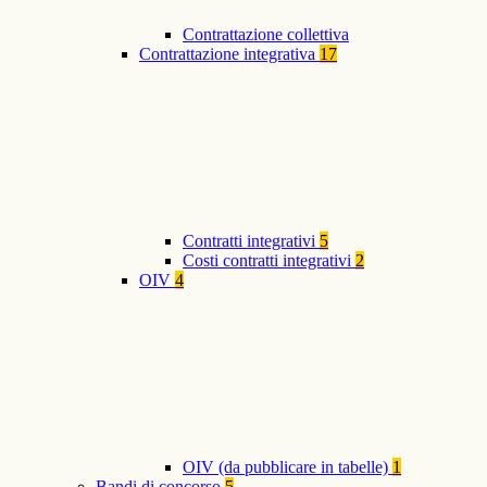
Contrattazione collettiva
Contrattazione integrativa
17
Contratti integrativi
5
Costi contratti integrativi
2
OIV
4
OIV (da pubblicare in tabelle)
1
Bandi di concorso
5