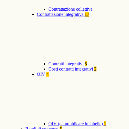
Contrattazione collettiva
Contrattazione integrativa
17
Contratti integrativi
5
Costi contratti integrativi
2
OIV
4
OIV (da pubblicare in tabelle)
1
Bandi di concorso
5