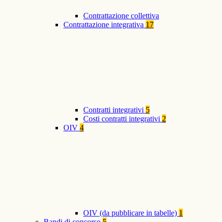
Contrattazione collettiva
Contrattazione integrativa
17
Contratti integrativi
5
Costi contratti integrativi
2
OIV
4
OIV (da pubblicare in tabelle)
1
Bandi di concorso
5