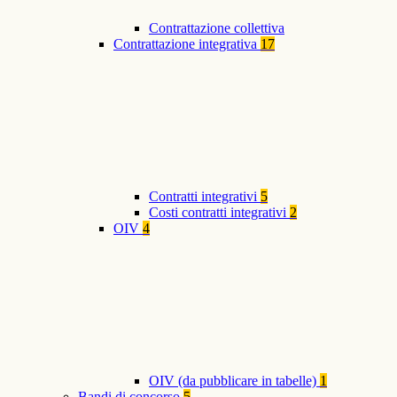
Contrattazione collettiva
Contrattazione integrativa
17
Contratti integrativi
5
Costi contratti integrativi
2
OIV
4
OIV (da pubblicare in tabelle)
1
Bandi di concorso
5