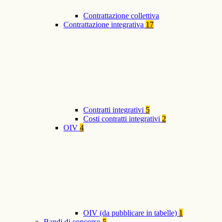
Contrattazione collettiva
Contrattazione integrativa
17
Contratti integrativi
5
Costi contratti integrativi
2
OIV
4
OIV (da pubblicare in tabelle)
1
Bandi di concorso
5