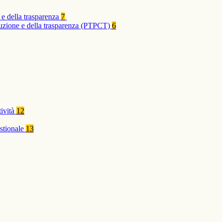
 e della trasparenza
7
rruzione e della trasparenza (PTPCT)
6
tività
12
stionale
13