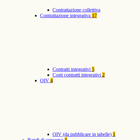
Contrattazione collettiva
Contrattazione integrativa
17
Contratti integrativi
5
Costi contratti integrativi
2
OIV
4
OIV (da pubblicare in tabelle)
1
Bandi di concorso
5