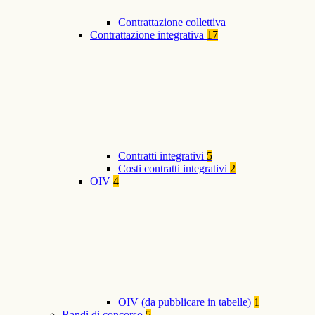
Contrattazione collettiva
Contrattazione integrativa
17
Contratti integrativi
5
Costi contratti integrativi
2
OIV
4
OIV (da pubblicare in tabelle)
1
Bandi di concorso
5