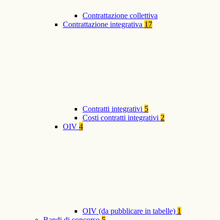
Contrattazione collettiva
Contrattazione integrativa
17
Contratti integrativi
5
Costi contratti integrativi
2
OIV
4
OIV (da pubblicare in tabelle)
1
Bandi di concorso
5