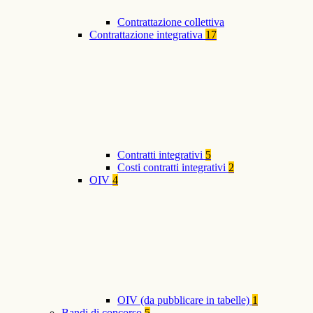
Contrattazione collettiva
Contrattazione integrativa
17
Contratti integrativi
5
Costi contratti integrativi
2
OIV
4
OIV (da pubblicare in tabelle)
1
Bandi di concorso
5