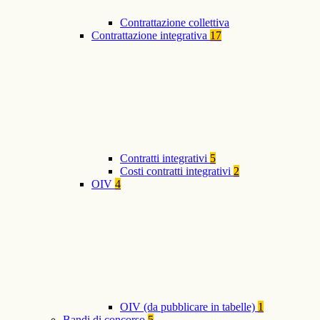
Contrattazione collettiva
Contrattazione integrativa
17
Contratti integrativi
5
Costi contratti integrativi
2
OIV
4
OIV (da pubblicare in tabelle)
1
Bandi di concorso
5