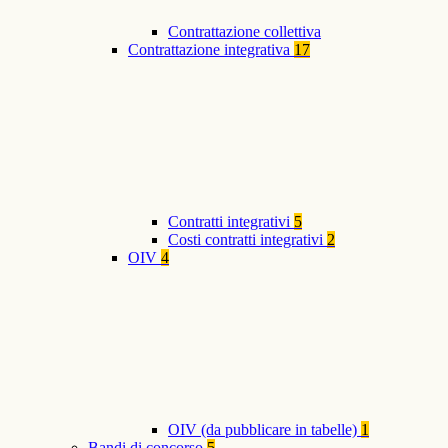
Contrattazione collettiva
Contrattazione integrativa
17
Contratti integrativi
5
Costi contratti integrativi
2
OIV
4
OIV (da pubblicare in tabelle)
1
Bandi di concorso
5