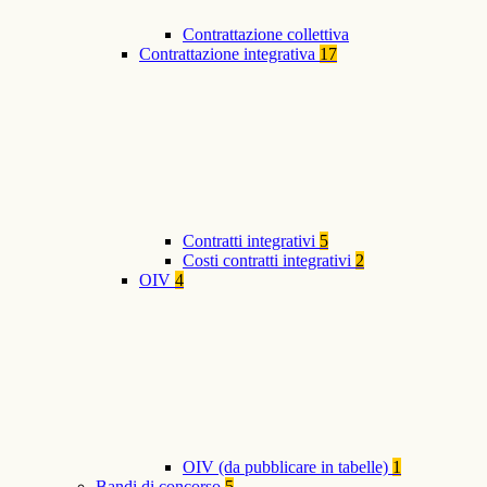
Contrattazione collettiva
Contrattazione integrativa
17
Contratti integrativi
5
Costi contratti integrativi
2
OIV
4
OIV (da pubblicare in tabelle)
1
Bandi di concorso
5