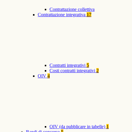
Contrattazione collettiva
Contrattazione integrativa
17
Contratti integrativi
5
Costi contratti integrativi
2
OIV
4
OIV (da pubblicare in tabelle)
1
Bandi di concorso
5