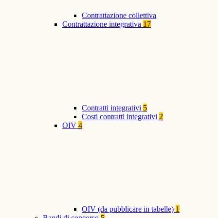
Contrattazione collettiva
Contrattazione integrativa
17
Contratti integrativi
5
Costi contratti integrativi
2
OIV
4
OIV (da pubblicare in tabelle)
1
Bandi di concorso
5