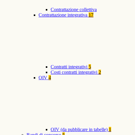
Contrattazione collettiva
Contrattazione integrativa
17
Contratti integrativi
5
Costi contratti integrativi
2
OIV
4
OIV (da pubblicare in tabelle)
1
Bandi di concorso
5