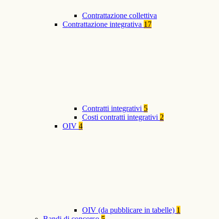
Contrattazione collettiva
Contrattazione integrativa
17
Contratti integrativi
5
Costi contratti integrativi
2
OIV
4
OIV (da pubblicare in tabelle)
1
Bandi di concorso
5