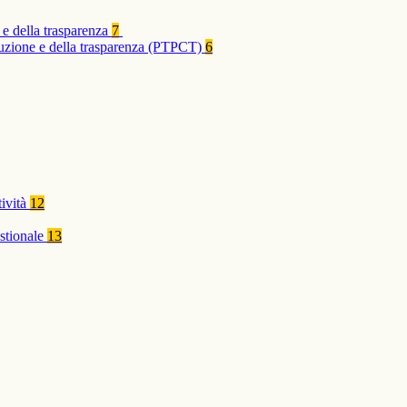
 e della trasparenza
7
rruzione e della trasparenza (PTPCT)
6
tività
12
stionale
13