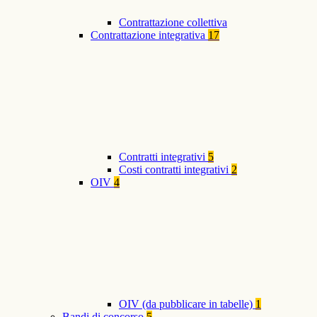
Contrattazione collettiva
Contrattazione integrativa
17
Contratti integrativi
5
Costi contratti integrativi
2
OIV
4
OIV (da pubblicare in tabelle)
1
Bandi di concorso
5