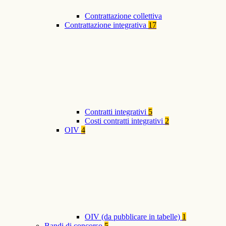
Contrattazione collettiva
Contrattazione integrativa
17
Contratti integrativi
5
Costi contratti integrativi
2
OIV
4
OIV (da pubblicare in tabelle)
1
Bandi di concorso
5