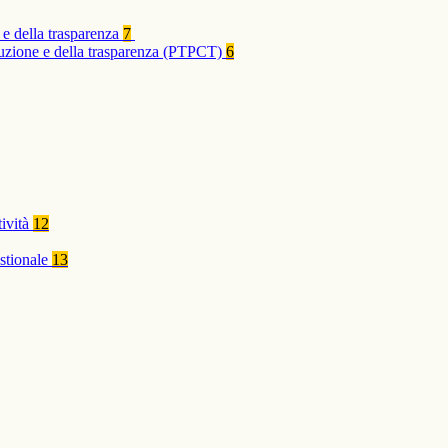
 e della trasparenza
7
rruzione e della trasparenza (PTPCT)
6
tività
12
stionale
13