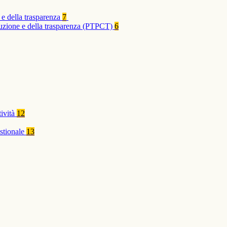
 e della trasparenza
7
rruzione e della trasparenza (PTPCT)
6
tività
12
stionale
13