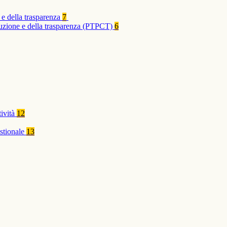
 e della trasparenza
7
rruzione e della trasparenza (PTPCT)
6
tività
12
stionale
13