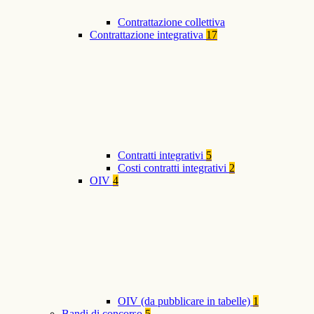
Contrattazione collettiva
Contrattazione integrativa
17
Contratti integrativi
5
Costi contratti integrativi
2
OIV
4
OIV (da pubblicare in tabelle)
1
Bandi di concorso
5