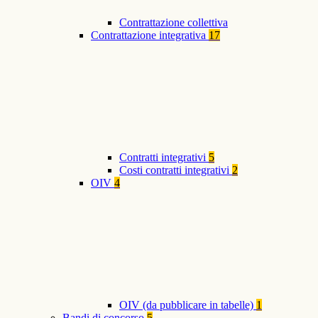
Contrattazione collettiva
Contrattazione integrativa
17
Contratti integrativi
5
Costi contratti integrativi
2
OIV
4
OIV (da pubblicare in tabelle)
1
Bandi di concorso
5