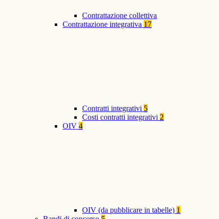
Contrattazione collettiva
Contrattazione integrativa
17
Contratti integrativi
5
Costi contratti integrativi
2
OIV
4
OIV (da pubblicare in tabelle)
1
Bandi di concorso
5