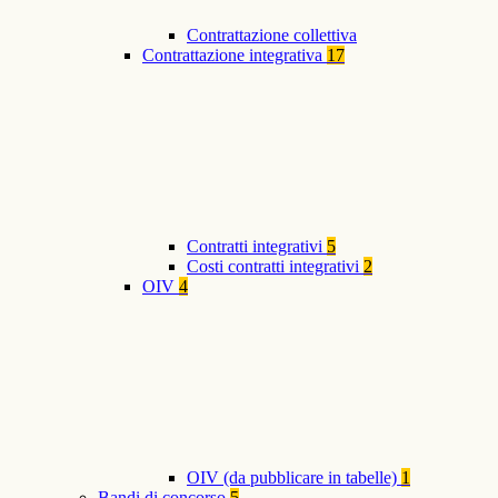
Contrattazione collettiva
Contrattazione integrativa
17
Contratti integrativi
5
Costi contratti integrativi
2
OIV
4
OIV (da pubblicare in tabelle)
1
Bandi di concorso
5