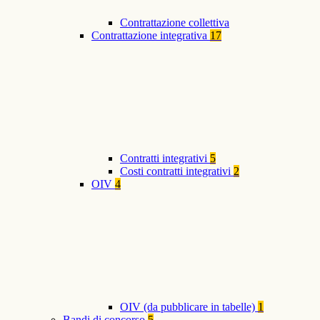
Contrattazione collettiva
Contrattazione integrativa
17
Contratti integrativi
5
Costi contratti integrativi
2
OIV
4
OIV (da pubblicare in tabelle)
1
Bandi di concorso
5