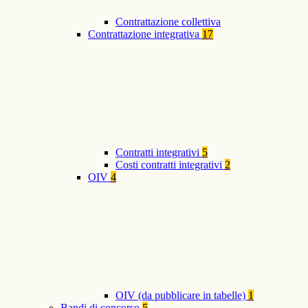
Contrattazione collettiva
Contrattazione integrativa
17
Contratti integrativi
5
Costi contratti integrativi
2
OIV
4
OIV (da pubblicare in tabelle)
1
Bandi di concorso
5