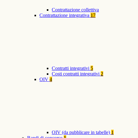
Contrattazione collettiva
Contrattazione integrativa
17
Contratti integrativi
5
Costi contratti integrativi
2
OIV
4
OIV (da pubblicare in tabelle)
1
Bandi di concorso
5