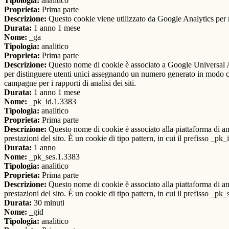
Tipologia:
analitico
Proprieta:
Prima parte
Descrizione:
Questo cookie viene utilizzato da Google Analytics per m
Durata:
1 anno 1 mese
Nome:
_ga
Tipologia:
analitico
Proprieta:
Prima parte
Descrizione:
Questo nome di cookie è associato a Google Universal An
per distinguere utenti unici assegnando un numero generato in modo casual
campagne per i rapporti di analisi dei siti.
Durata:
1 anno 1 mese
Nome:
_pk_id.1.3383
Tipologia:
analitico
Proprieta:
Prima parte
Descrizione:
Questo nome di cookie è associato alla piattaforma di ana
prestazioni del sito. È un cookie di tipo pattern, in cui il prefisso _pk
Durata:
1 anno
Nome:
_pk_ses.1.3383
Tipologia:
analitico
Proprieta:
Prima parte
Descrizione:
Questo nome di cookie è associato alla piattaforma di ana
prestazioni del sito. È un cookie di tipo pattern, in cui il prefisso _pk
Durata:
30 minuti
Nome:
_gid
Tipologia:
analitico