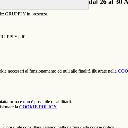
dal 26 al 30
ile: GRUPPI Y in presenza.
- GRUPPI Y.pdf
kie necessari al funzionamento ed utili alle finalità illustrate nella
COO
attaforma e non è possibile disabilitarli.
isionare la
COOKIE POLICY
.
 È possibile consultare l'elenco nella pagina della cookie policy.