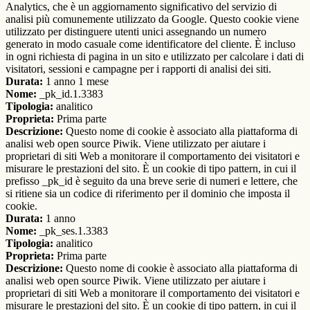
Analytics, che è un aggiornamento significativo del servizio di
analisi più comunemente utilizzato da Google. Questo cookie viene
utilizzato per distinguere utenti unici assegnando un numero
generato in modo casuale come identificatore del cliente. È incluso
in ogni richiesta di pagina in un sito e utilizzato per calcolare i dati di
visitatori, sessioni e campagne per i rapporti di analisi dei siti.
Durata:
1 anno 1 mese
Nome:
_pk_id.1.3383
Tipologia:
analitico
Proprieta:
Prima parte
Descrizione:
Questo nome di cookie è associato alla piattaforma di
analisi web open source Piwik. Viene utilizzato per aiutare i
proprietari di siti Web a monitorare il comportamento dei visitatori e
misurare le prestazioni del sito. È un cookie di tipo pattern, in cui il
prefisso _pk_id è seguito da una breve serie di numeri e lettere, che
si ritiene sia un codice di riferimento per il dominio che imposta il
cookie.
Durata:
1 anno
Nome:
_pk_ses.1.3383
Tipologia:
analitico
Proprieta:
Prima parte
Descrizione:
Questo nome di cookie è associato alla piattaforma di
analisi web open source Piwik. Viene utilizzato per aiutare i
proprietari di siti Web a monitorare il comportamento dei visitatori e
misurare le prestazioni del sito. È un cookie di tipo pattern, in cui il