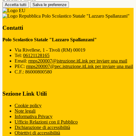
Accetta tutti
Salva le preferenze
Polo Scolastico Statale "Lazzaro Spallanzani"
Contatti
Polo Scolastico Statale "Lazzaro Spallanzani"
Via Rivellese, 1 - Tivoli (RM) 00019
Tel:
06121128165
Email:
rmps200007@istruzione.it
Link per inviare una mail
PEC:
rmps200007@pec.istruzione.it
Link per inviare una mail
C.F.: 86000800580
Sezione Link Utili
Cookie policy
Note legali
Informativa Privacy
Ufficio Relazioni con il Pubblico
Dichiarazione di accessibilità
Obiettivi di accessibilità