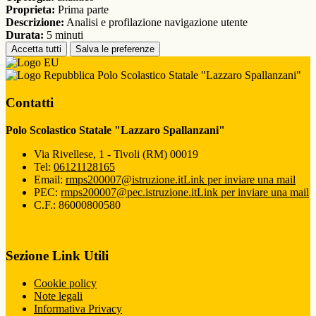
Proprieta:
Prima parte
Descrizione:
Analisi e profilazione navigazione utente
Durata:
5 minuti
Accetta tutti
Salva le preferenze
Polo Scolastico Statale "Lazzaro Spallanzani"
Contatti
Polo Scolastico Statale "Lazzaro Spallanzani"
Via Rivellese, 1 - Tivoli (RM) 00019
Tel:
06121128165
Email:
rmps200007@istruzione.it
Link per inviare una mail
PEC:
rmps200007@pec.istruzione.it
Link per inviare una mail
C.F.: 86000800580
Sezione Link Utili
Cookie policy
Note legali
Informativa Privacy