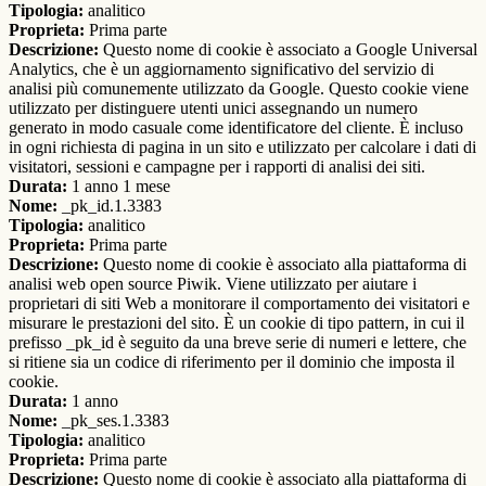
Tipologia:
analitico
Proprieta:
Prima parte
Descrizione:
Questo nome di cookie è associato a Google Universal
Analytics, che è un aggiornamento significativo del servizio di
analisi più comunemente utilizzato da Google. Questo cookie viene
utilizzato per distinguere utenti unici assegnando un numero
generato in modo casuale come identificatore del cliente. È incluso
in ogni richiesta di pagina in un sito e utilizzato per calcolare i dati di
visitatori, sessioni e campagne per i rapporti di analisi dei siti.
Durata:
1 anno 1 mese
Nome:
_pk_id.1.3383
Tipologia:
analitico
Proprieta:
Prima parte
Descrizione:
Questo nome di cookie è associato alla piattaforma di
analisi web open source Piwik. Viene utilizzato per aiutare i
proprietari di siti Web a monitorare il comportamento dei visitatori e
misurare le prestazioni del sito. È un cookie di tipo pattern, in cui il
prefisso _pk_id è seguito da una breve serie di numeri e lettere, che
si ritiene sia un codice di riferimento per il dominio che imposta il
cookie.
Durata:
1 anno
Nome:
_pk_ses.1.3383
Tipologia:
analitico
Proprieta:
Prima parte
Descrizione:
Questo nome di cookie è associato alla piattaforma di