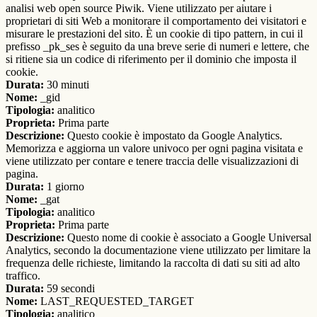
analisi web open source Piwik. Viene utilizzato per aiutare i
proprietari di siti Web a monitorare il comportamento dei visitatori e
misurare le prestazioni del sito. È un cookie di tipo pattern, in cui il
prefisso _pk_ses è seguito da una breve serie di numeri e lettere, che
si ritiene sia un codice di riferimento per il dominio che imposta il
cookie.
Durata:
30 minuti
Nome:
_gid
Tipologia:
analitico
Proprieta:
Prima parte
Descrizione:
Questo cookie è impostato da Google Analytics.
Memorizza e aggiorna un valore univoco per ogni pagina visitata e
viene utilizzato per contare e tenere traccia delle visualizzazioni di
pagina.
Durata:
1 giorno
Nome:
_gat
Tipologia:
analitico
Proprieta:
Prima parte
Descrizione:
Questo nome di cookie è associato a Google Universal
Analytics, secondo la documentazione viene utilizzato per limitare la
frequenza delle richieste, limitando la raccolta di dati su siti ad alto
traffico.
Durata:
59 secondi
Nome:
LAST_REQUESTED_TARGET
Tipologia:
analitico