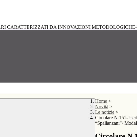
RI CARATTERIZZATI DA INNOVAZIONI METODOLOGICHE-
Home
>
Novità
>
Le notizie
>
Circolare N.151- Iscri
“Spallanzani”- Modalit
Circolare N.1