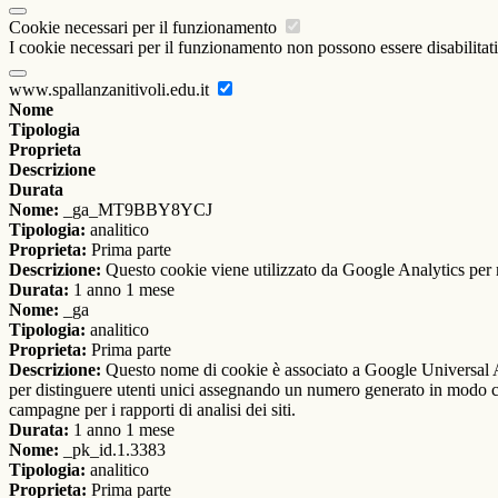
Cookie necessari per il funzionamento
I cookie necessari per il funzionamento non possono essere disabilitati.
www.spallanzanitivoli.edu.it
Nome
Tipologia
Proprieta
Descrizione
Durata
Nome:
_ga_MT9BBY8YCJ
Tipologia:
analitico
Proprieta:
Prima parte
Descrizione:
Questo cookie viene utilizzato da Google Analytics per m
Durata:
1 anno 1 mese
Nome:
_ga
Tipologia:
analitico
Proprieta:
Prima parte
Descrizione:
Questo nome di cookie è associato a Google Universal An
per distinguere utenti unici assegnando un numero generato in modo casual
campagne per i rapporti di analisi dei siti.
Durata:
1 anno 1 mese
Nome:
_pk_id.1.3383
Tipologia:
analitico
Proprieta:
Prima parte