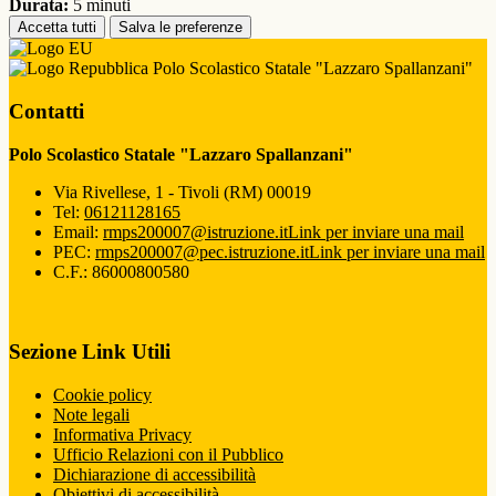
Durata:
5 minuti
Accetta tutti
Salva le preferenze
Polo Scolastico Statale "Lazzaro Spallanzani"
Contatti
Polo Scolastico Statale "Lazzaro Spallanzani"
Via Rivellese, 1 - Tivoli (RM) 00019
Tel:
06121128165
Email:
rmps200007@istruzione.it
Link per inviare una mail
PEC:
rmps200007@pec.istruzione.it
Link per inviare una mail
C.F.: 86000800580
Sezione Link Utili
Cookie policy
Note legali
Informativa Privacy
Ufficio Relazioni con il Pubblico
Dichiarazione di accessibilità
Obiettivi di accessibilità