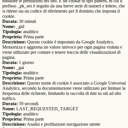
misurare le prestazioni del sito. È un cookie di tipo pattern, in cui il
prefisso _pk_ses è seguito da una breve serie di numeri e lettere, che
si ritiene sia un codice di riferimento per il dominio che imposta il
cookie.
Durata:
30 minuti
Nome:
_gid
Tipologia:
analitico
Proprieta:
Prima parte
Descrizione:
Questo cookie è impostato da Google Analytics.
Memorizza e aggiorna un valore univoco per ogni pagina visitata e
viene utilizzato per contare e tenere traccia delle visualizzazioni di
pagina.
Durata:
1 giorno
Nome:
_gat
Tipologia:
analitico
Proprieta:
Prima parte
Descrizione:
Questo nome di cookie è associato a Google Universal
Analytics, secondo la documentazione viene utilizzato per limitare la
frequenza delle richieste, limitando la raccolta di dati su siti ad alto
traffico.
Durata:
59 secondi
Nome:
LAST_REQUESTED_TARGET
Tipologia:
analitico
Proprieta:
Prima parte
Descrizione:
Analisi e profilazione navigazione utente