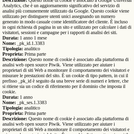
Descrizione:
Questo nome di cookie è associato a Google Universal
Analytics, che è un aggiornamento significativo del servizio di
analisi più comunemente utilizzato da Google. Questo cookie viene
utilizzato per distinguere utenti unici assegnando un numero
generato in modo casuale come identificatore del cliente. È incluso
in ogni richiesta di pagina in un sito e utilizzato per calcolare i dati di
visitatori, sessioni e campagne per i rapporti di analisi dei siti.
Durata:
1 anno 1 mese
Nome:
_pk_id.1.3383
Tipologia:
analitico
Proprieta:
Prima parte
Descrizione:
Questo nome di cookie è associato alla piattaforma di
analisi web open source Piwik. Viene utilizzato per aiutare i
proprietari di siti Web a monitorare il comportamento dei visitatori e
misurare le prestazioni del sito. È un cookie di tipo pattern, in cui il
prefisso _pk_id è seguito da una breve serie di numeri e lettere, che
si ritiene sia un codice di riferimento per il dominio che imposta il
cookie.
Durata:
1 anno
Nome:
_pk_ses.1.3383
Tipologia:
analitico
Proprieta:
Prima parte
Descrizione:
Questo nome di cookie è associato alla piattaforma di
analisi web open source Piwik. Viene utilizzato per aiutare i
proprietari di siti Web a monitorare il comportamento dei visitatori e