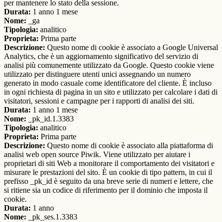
per mantenere lo stato della sessione.
Durata:
1 anno 1 mese
Nome:
_ga
Tipologia:
analitico
Proprieta:
Prima parte
Descrizione:
Questo nome di cookie è associato a Google Universal
Analytics, che è un aggiornamento significativo del servizio di
analisi più comunemente utilizzato da Google. Questo cookie viene
utilizzato per distinguere utenti unici assegnando un numero
generato in modo casuale come identificatore del cliente. È incluso
in ogni richiesta di pagina in un sito e utilizzato per calcolare i dati di
visitatori, sessioni e campagne per i rapporti di analisi dei siti.
Durata:
1 anno 1 mese
Nome:
_pk_id.1.3383
Tipologia:
analitico
Proprieta:
Prima parte
Descrizione:
Questo nome di cookie è associato alla piattaforma di
analisi web open source Piwik. Viene utilizzato per aiutare i
proprietari di siti Web a monitorare il comportamento dei visitatori e
misurare le prestazioni del sito. È un cookie di tipo pattern, in cui il
prefisso _pk_id è seguito da una breve serie di numeri e lettere, che
si ritiene sia un codice di riferimento per il dominio che imposta il
cookie.
Durata:
1 anno
Nome:
_pk_ses.1.3383