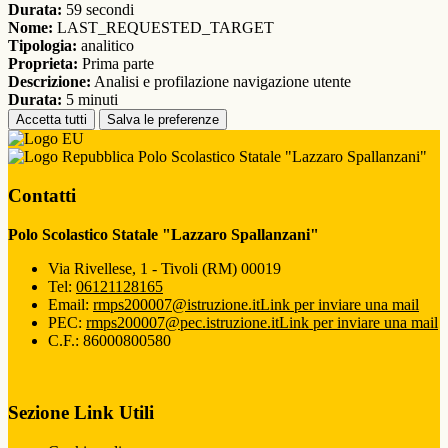
Durata:
59 secondi
Nome:
LAST_REQUESTED_TARGET
Tipologia:
analitico
Proprieta:
Prima parte
Descrizione:
Analisi e profilazione navigazione utente
Durata:
5 minuti
Accetta tutti
Salva le preferenze
Polo Scolastico Statale "Lazzaro Spallanzani"
Contatti
Polo Scolastico Statale "Lazzaro Spallanzani"
Via Rivellese, 1 - Tivoli (RM) 00019
Tel:
06121128165
Email:
rmps200007@istruzione.it
Link per inviare una mail
PEC:
rmps200007@pec.istruzione.it
Link per inviare una mail
C.F.: 86000800580
Sezione Link Utili