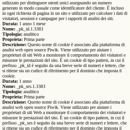
utilizzato per distinguere utenti unici assegnando un numero
generato in modo casuale come identificatore del cliente. È incluso
in ogni richiesta di pagina in un sito e utilizzato per calcolare i dati di
visitatori, sessioni e campagne per i rapporti di analisi dei siti.
Durata:
1 anno 1 mese
Nome:
_pk_id.1.3383
Tipologia:
analitico
Proprieta:
Prima parte
Descrizione:
Questo nome di cookie è associato alla piattaforma di
analisi web open source Piwik. Viene utilizzato per aiutare i
proprietari di siti Web a monitorare il comportamento dei visitatori e
misurare le prestazioni del sito. È un cookie di tipo pattern, in cui il
prefisso _pk_id è seguito da una breve serie di numeri e lettere, che
si ritiene sia un codice di riferimento per il dominio che imposta il
cookie.
Durata:
1 anno
Nome:
_pk_ses.1.3383
Tipologia:
analitico
Proprieta:
Prima parte
Descrizione:
Questo nome di cookie è associato alla piattaforma di
analisi web open source Piwik. Viene utilizzato per aiutare i
proprietari di siti Web a monitorare il comportamento dei visitatori e
misurare le prestazioni del sito. È un cookie di tipo pattern, in cui il
prefisso _pk_ses è seguito da una breve serie di numeri e lettere, che
si ritiene sia un codice di riferimento per il dominio che imposta il