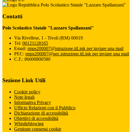
Polo Scolastico Statale "Lazzaro Spallanzani"
Contatti
Polo Scolastico Statale "Lazzaro Spallanzani"
Via Rivellese, 1 - Tivoli (RM) 00019
Tel:
06121128165
Email:
rmps200007@istruzione.it
Link per inviare una mail
PEC:
rmps200007@pec.istruzione.it
Link per inviare una mail
C.F.: 86000800580
Sezione Link Utili
Cookie policy
Note legali
Informativa Privacy
Ufficio Relazioni con il Pubblico
Dichiarazione di accessibilità
Obiettivi di accessibilità
Whistleblowing
Gestione consensi cookie