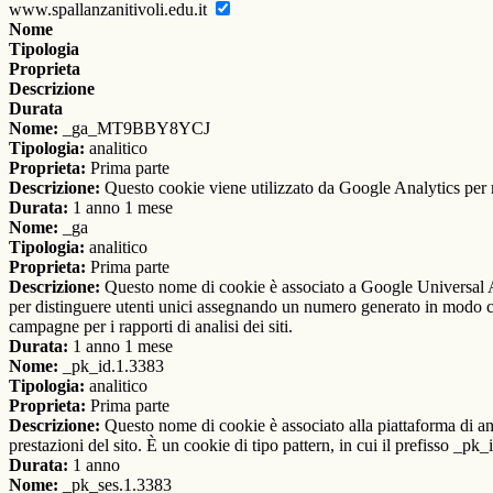
www.spallanzanitivoli.edu.it
Nome
Tipologia
Proprieta
Descrizione
Durata
Nome:
_ga_MT9BBY8YCJ
Tipologia:
analitico
Proprieta:
Prima parte
Descrizione:
Questo cookie viene utilizzato da Google Analytics per m
Durata:
1 anno 1 mese
Nome:
_ga
Tipologia:
analitico
Proprieta:
Prima parte
Descrizione:
Questo nome di cookie è associato a Google Universal An
per distinguere utenti unici assegnando un numero generato in modo casual
campagne per i rapporti di analisi dei siti.
Durata:
1 anno 1 mese
Nome:
_pk_id.1.3383
Tipologia:
analitico
Proprieta:
Prima parte
Descrizione:
Questo nome di cookie è associato alla piattaforma di ana
prestazioni del sito. È un cookie di tipo pattern, in cui il prefisso _pk
Durata:
1 anno
Nome:
_pk_ses.1.3383