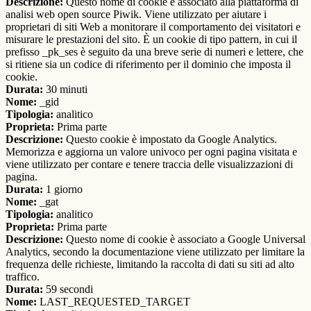
Descrizione:
Questo nome di cookie è associato alla piattaforma di
analisi web open source Piwik. Viene utilizzato per aiutare i
proprietari di siti Web a monitorare il comportamento dei visitatori e
misurare le prestazioni del sito. È un cookie di tipo pattern, in cui il
prefisso _pk_ses è seguito da una breve serie di numeri e lettere, che
si ritiene sia un codice di riferimento per il dominio che imposta il
cookie.
Durata:
30 minuti
Nome:
_gid
Tipologia:
analitico
Proprieta:
Prima parte
Descrizione:
Questo cookie è impostato da Google Analytics.
Memorizza e aggiorna un valore univoco per ogni pagina visitata e
viene utilizzato per contare e tenere traccia delle visualizzazioni di
pagina.
Durata:
1 giorno
Nome:
_gat
Tipologia:
analitico
Proprieta:
Prima parte
Descrizione:
Questo nome di cookie è associato a Google Universal
Analytics, secondo la documentazione viene utilizzato per limitare la
frequenza delle richieste, limitando la raccolta di dati su siti ad alto
traffico.
Durata:
59 secondi
Nome:
LAST_REQUESTED_TARGET