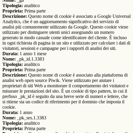
Nome:
_ga
Tipologia:
analitico
Proprieta:
Prima parte
Descrizione:
Questo nome di cookie è associato a Google Universal
Analytics, che è un aggiornamento significativo del servizio di
analisi più comunemente utilizzato da Google. Questo cookie viene
utilizzato per distinguere utenti unici assegnando un numero
generato in modo casuale come identificatore del cliente. È incluso
in ogni richiesta di pagina in un sito e utilizzato per calcolare i dati di
visitatori, sessioni e campagne per i rapporti di analisi dei siti.
Durata:
1 anno 1 mese
Nome:
_pk_id.1.3383
Tipologia:
analitico
Proprieta:
Prima parte
Descrizione:
Questo nome di cookie è associato alla piattaforma di
analisi web open source Piwik. Viene utilizzato per aiutare i
proprietari di siti Web a monitorare il comportamento dei visitatori e
misurare le prestazioni del sito. È un cookie di tipo pattern, in cui il
prefisso _pk_id è seguito da una breve serie di numeri e lettere, che
si ritiene sia un codice di riferimento per il dominio che imposta il
cookie.
Durata:
1 anno
Nome:
_pk_ses.1.3383
Tipologia:
analitico
Proprieta:
Prima parte