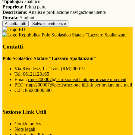
Tipologia:
analitico
Proprieta:
Prima parte
Descrizione:
Analisi e profilazione navigazione utente
Durata:
5 minuti
Accetta tutti
Salva le preferenze
Polo Scolastico Statale "Lazzaro Spallanzani"
Contatti
Polo Scolastico Statale "Lazzaro Spallanzani"
Via Rivellese, 1 - Tivoli (RM) 00019
Tel:
06121128165
Email:
rmps200007@istruzione.it
Link per inviare una mail
PEC:
rmps200007@pec.istruzione.it
Link per inviare una mail
C.F.: 86000800580
Sezione Link Utili
Cookie policy
Note legali
Informativa Privacy