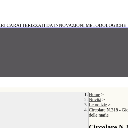
RI CARATTERIZZATI DA INNOVAZIONI METODOLOGICHE-
Home
>
Novità
>
Le notizie
>
Circolare N.318 - Gio
delle mafie
Circolare N.