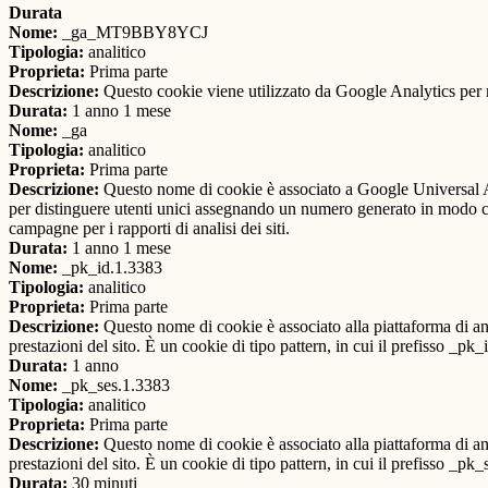
Durata
Nome:
_ga_MT9BBY8YCJ
Tipologia:
analitico
Proprieta:
Prima parte
Descrizione:
Questo cookie viene utilizzato da Google Analytics per m
Durata:
1 anno 1 mese
Nome:
_ga
Tipologia:
analitico
Proprieta:
Prima parte
Descrizione:
Questo nome di cookie è associato a Google Universal An
per distinguere utenti unici assegnando un numero generato in modo casual
campagne per i rapporti di analisi dei siti.
Durata:
1 anno 1 mese
Nome:
_pk_id.1.3383
Tipologia:
analitico
Proprieta:
Prima parte
Descrizione:
Questo nome di cookie è associato alla piattaforma di ana
prestazioni del sito. È un cookie di tipo pattern, in cui il prefisso _pk
Durata:
1 anno
Nome:
_pk_ses.1.3383
Tipologia:
analitico
Proprieta:
Prima parte
Descrizione:
Questo nome di cookie è associato alla piattaforma di ana
prestazioni del sito. È un cookie di tipo pattern, in cui il prefisso _pk
Durata:
30 minuti