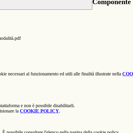
Componente G
odalità.pdf
kie necessari al funzionamento ed utili alle finalità illustrate nella
COO
attaforma e non è possibile disabilitarli.
isionare la
COOKIE POLICY
.
 È possibile consultare l'elenco nella pagina della cookie policy.