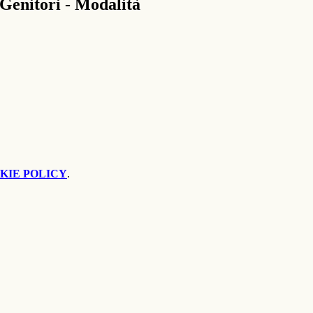
enitori - Modalità
KIE POLICY
.