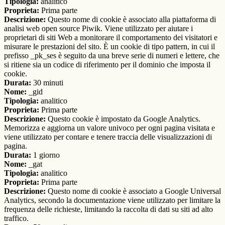
Tipologia:
analitico
Proprieta:
Prima parte
Descrizione:
Questo nome di cookie è associato alla piattaforma di
analisi web open source Piwik. Viene utilizzato per aiutare i
proprietari di siti Web a monitorare il comportamento dei visitatori e
misurare le prestazioni del sito. È un cookie di tipo pattern, in cui il
prefisso _pk_ses è seguito da una breve serie di numeri e lettere, che
si ritiene sia un codice di riferimento per il dominio che imposta il
cookie.
Durata:
30 minuti
Nome:
_gid
Tipologia:
analitico
Proprieta:
Prima parte
Descrizione:
Questo cookie è impostato da Google Analytics.
Memorizza e aggiorna un valore univoco per ogni pagina visitata e
viene utilizzato per contare e tenere traccia delle visualizzazioni di
pagina.
Durata:
1 giorno
Nome:
_gat
Tipologia:
analitico
Proprieta:
Prima parte
Descrizione:
Questo nome di cookie è associato a Google Universal
Analytics, secondo la documentazione viene utilizzato per limitare la
frequenza delle richieste, limitando la raccolta di dati su siti ad alto
traffico.