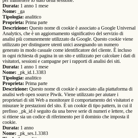
per mantenere lo stato della sessione.
Durata:
1 anno 1 mese
Nome:
_ga
Tipologia:
analitico
Proprieta:
Prima parte
Descrizione:
Questo nome di cookie è associato a Google Universal
Analytics, che è un aggiornamento significativo del servizio di
analisi più comunemente utilizzato da Google. Questo cookie viene
utilizzato per distinguere utenti unici assegnando un numero
generato in modo casuale come identificatore del cliente. È incluso
in ogni richiesta di pagina in un sito e utilizzato per calcolare i dati di
visitatori, sessioni e campagne per i rapporti di analisi dei siti.
Durata:
1 anno 1 mese
Nome:
_pk_id.1.3383
Tipologia:
analitico
Proprieta:
Prima parte
Descrizione:
Questo nome di cookie è associato alla piattaforma di
analisi web open source Piwik. Viene utilizzato per aiutare i
proprietari di siti Web a monitorare il comportamento dei visitatori e
misurare le prestazioni del sito. È un cookie di tipo pattern, in cui il
prefisso _pk_id è seguito da una breve serie di numeri e lettere, che
si ritiene sia un codice di riferimento per il dominio che imposta il
cookie.
Durata:
1 anno
Nome:
_pk_ses.1.3383