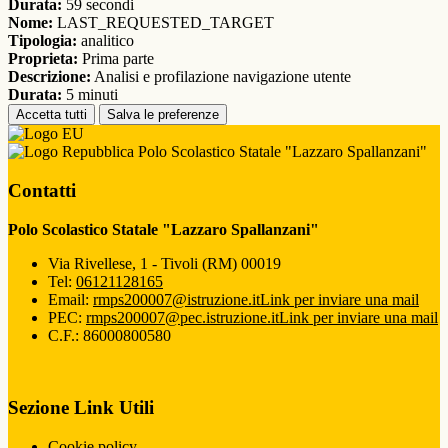
Durata:
59 secondi
Nome:
LAST_REQUESTED_TARGET
Tipologia:
analitico
Proprieta:
Prima parte
Descrizione:
Analisi e profilazione navigazione utente
Durata:
5 minuti
Accetta tutti
Salva le preferenze
Polo Scolastico Statale "Lazzaro Spallanzani"
Contatti
Polo Scolastico Statale "Lazzaro Spallanzani"
Via Rivellese, 1 - Tivoli (RM) 00019
Tel:
06121128165
Email:
rmps200007@istruzione.it
Link per inviare una mail
PEC:
rmps200007@pec.istruzione.it
Link per inviare una mail
C.F.: 86000800580
Sezione Link Utili
Cookie policy